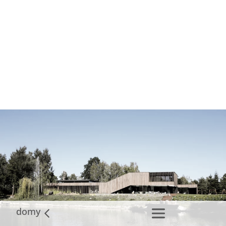
dom z uniesionym narożnikiem
domy