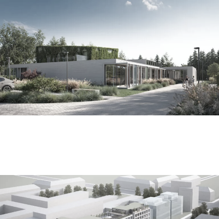
przedszkole w nowej woli
zespół biurowo mieszkalny siennicka