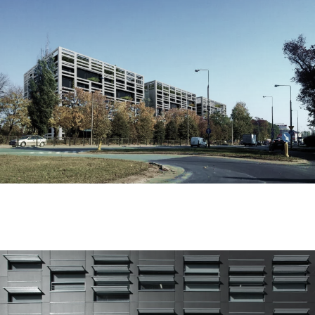
łopuszańska office
instytut lotnictwa