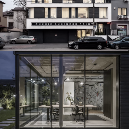
willa pod skocznią / siedziba otofilm