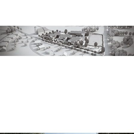
szkoła podstawowa w książenicach