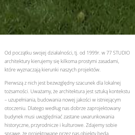
Od początku swojej działalności, tj. od 1999r. w 77 STUDIO
architektury kierujemy się kilkoma prostymi zasadami,
które wyznaczają kierunki naszych projektów.
Pierwszą z nich jest bezwzględny szacunek dla lokalnej
tożsamości. Uważamy, że architektura jest sztuką kontekstu
– uzupełniania, budowania nowej jakości w istniejącym
otoczeniu. Dlatego według nas dobrze zaprojektowany
budynek musi uwzględniać zastane uwarunkowania
historyczne, przyrodnicze i kulturowe. Zdajemy sobie
sprawę, że projektowane przez nas obiekty będą