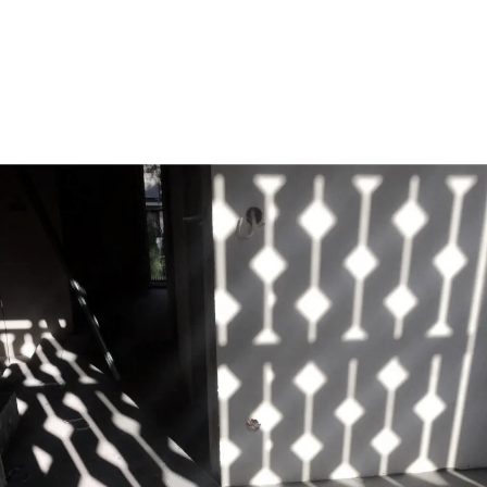
osiedle leśna w otwocku