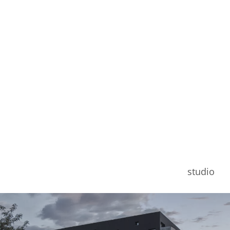
studio
budynek produkcyjny kradex