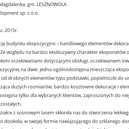
, Magdalenka, gm. LESZNOWOLA
lopment sp. z o.o.
u: 2015r.
zację budynku ekspozycyjno – handlowego elementów dekora
 Ze względu na bardzo ekskluzywny charakter eksponatów o
kimi oczekiwaniami dotyczącymi obsługi, oczekiwaniem inw
pozycyjnej na dwie: jedna ogólnodostępna mieszcząca ekspoz
od drobnych elementów typu podstawki, popielniczki do um
cząca dużych rozmiarów, bardzo kosztowne dekoracje i ele
dostępna tylko dla wybranych klientów, zaproszonych do niej
zostałych.
 działce z sosnowym lasem skłoniła nas do stworzenia lekki
o dookoła, w swojej formie nawiązującego do szklanego do