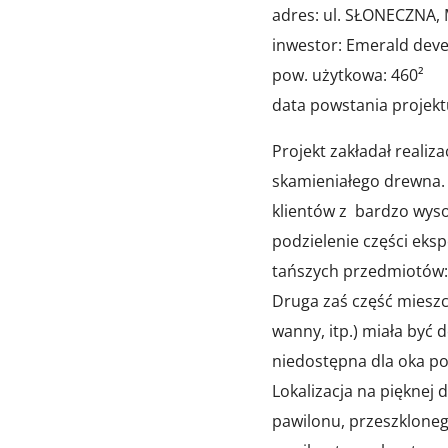
adres: ul. SŁONECZNA
inwestor: Emerald deve
pow. użytkowa: 460²
data powstania projekt
Projekt zakładał reali
skamieniałego drewna.
klientów z bardzo wyso
podzielenie części eks
tańszych przedmiotów: 
Druga zaś część miesz
wanny, itp.) miała być 
niedostępna dla oka po
Lokalizacja na pięknej
pawilonu, przeszkloneg