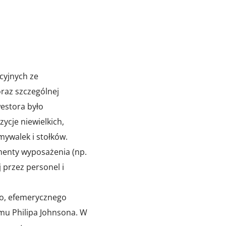
cyjnych ze
raz szczególnej
estora było
ycje niewielkich,
ywalek i stołków.
menty wyposażenia (np.
 przez personel i
ego, efemerycznego
mu Philipa Johnsona. W