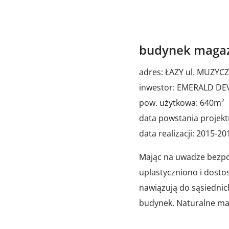
budynek magaz
adres: ŁAZY ul. MUZYC
inwestor: EMERALD DEV
pow. użytkowa: 640m²
data powstania projekt
data realizacji: 2015-2
Mając na uwadze bezpo
uplastyczniono i dosto
nawiązują do sąsiedni
budynek. Naturalne mat