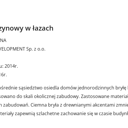
ynowy w łazach
ZNA
ELOPMENT Sp. z o.o.
u: 2014r.
016r.
średnie sąsiedztwo osiedla domów jednorodzinnych bryłę
sowano do skali okolicznej zabudowy. Zastosowane materiał
ch zabudowań. Ciemna bryła z drewnianymi akcentami zmnie
eriały zapewnią szlachetne zachowanie się w czasie budyn