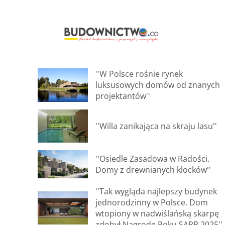
''W Polsce rośnie rynek
luksusowych domów od znanych
projektantów''
''Willa zanikająca na skraju lasu''
''Osiedle Zasadowa w Radości.
Domy z drewnianych klocków''
''Tak wygląda najlepszy budynek
jednorodzinny w Polsce. Dom
wtopiony w nadwiślańską skarpę
zdobył Nagrodę Roku SARP 2025''